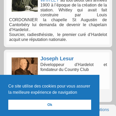
WHITLEY
au tout début des années
1900 à l’époque de la création de la
station. Whitley qui avait fait
construire par Louis
CORDONNIER la chapelle St Augustin de
Cantorbéry lui demanda de devenir le chapelain
d’Hardelot .
Sourcier, radiesthésiste, le premier curé d’Hardelot
acquit une réputation nationale.
Joseph Lesur
Développeur d'Hardelot et
fondateur du Country Club
Ce site utilise des cookies pour vous assurer
la meilleure expérience de navigation
Ok
Le Musée d'Hardelot - Copyright A.P.H. 2025 -
Mentions
légales
-
Contactez-nous